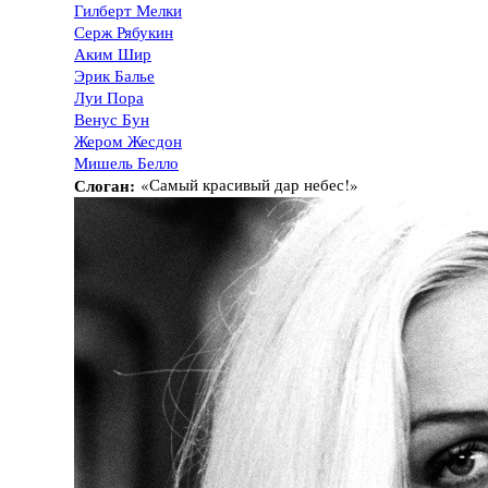
Гилберт Мелки
Серж Рябукин
Аким Шир
Эрик Балье
Луи Пора
Венус Бун
Жером Жесдон
Мишель Белло
Слоган:
«Самый красивый дар небес!»