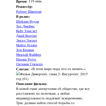
Время:
119 мин.
Режиссёр:
Роберт Швентке
В ролях:
Шейлин Вудли
Тео Джеймс
Кейт Уинслет
Джай Кортни
Энсел Элгорт
Майлз Теллер
Зои Кравиц
Мекхай Файфер
Наоми Уоттс
Октавия Спенсер
Слоган:
«В этом мире пора что-то менять.»
Описание фильма:
В новой главе антиутопии об обществе, где все
расставлено по полочкам, а любая
индивидуальность подлежит искоренению,
Трис должна найти способ борьбы со