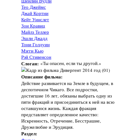
Шейлин Вудли
Тео Джеймс
Джай Кортни
Кейт Уинслет
Зои Кравиц
Майлз Теллер
Эшли Джадд
Тони Голдуин
Мэгги Кью
Рэй Стивенсон
Слоган:
«Ты опасен, если ты другой.»
Описание фильма:
Действие развивается на Земле в будущем, в
деспотичном Чикаго. Все подростки,
достигшие 16 лет, обязаны выбрать одну из
пяти фракций и присоединиться к ней на всю
оставшуюся жизнь. Каждая фракция
представляет определенное качество:
Искренность, Отречение, Бесстрашие,
Дружелюбие и Эрудиция.
Раздел: