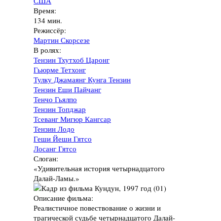
США
Время:
134 мин.
Режиссёр:
Мартин Скорсезе
В ролях:
Тензин Тхутхоб Царонг
Гьюрме Тетхонг
Тулку Джамаянг Кунга Тензин
Тензин Еши Пайчанг
Тенчо Гьялпо
Тензин Топджар
Тсеванг Мигюр Кангсар
Тензин Лодо
Геши Йеши Гятсо
Лосанг Гятсо
Слоган:
«Удивительная история четырнадцатого
Далай-Ламы.»
Описание фильма:
Реалистичное повествование о жизни и
трагической судьбе четырнадцатого Далай-