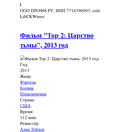
i
ООО ПРОФИ.РУ, ИНН 7714396093, erid:
LdtCKWmeo
Фильм "Тор 2: Царство
тьмы", 2013 год
Год:
2013
Жанр:
Фэнтези
Боевик
Приключения
Страна:
США
Время:
112 мин.
Режиссёр:
Алан Тейлор