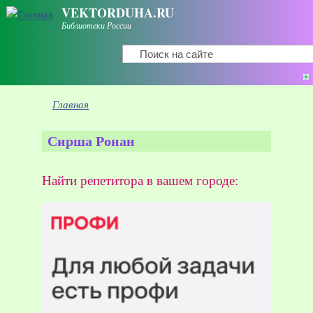
Перейти к основному содержанию
VEKTORDUHA.RU
Библиотеки России
Поиск
Форма поиска
Вы здесь
Главная
Сирша Ронан
Найти репетитора в вашем городе: