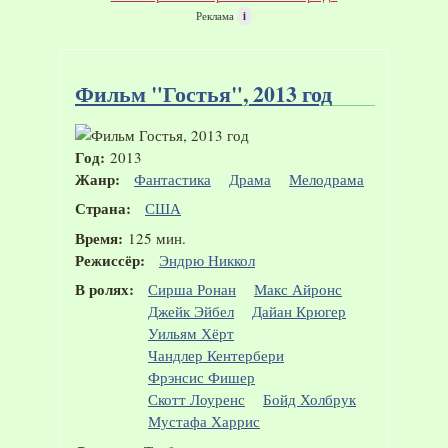
Реклама
i
Фильм "Гостья", 2013 год
Год:
2013
Жанр:
Фантастика
Драма
Мелодрама
Страна:
США
Время:
125 мин.
Режиссёр:
Эндрю Никкол
В ролях:
Сирша Ронан
Макс Айронс
Джейк Эйбел
Дайан Крюгер
Уильям Хёрт
Чандлер Кентербери
Фрэнсис Фишер
Скотт Лоуренс
Бойд Холбрук
Мустафа Харрис