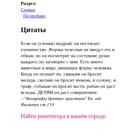
Раздел:
Сериал
Подробнее
о Сериал "Гримм", 2011 год
Цитаты
Если он (ученик) мудрый, он постигает
ученичество. Формы телесные не введут его в
обман, но он посмотрит на состояние души
каждого (и) заговорит с ним. Есть много
животных в мире, имеющих форму человека.
Когда он познает их, свиньям он бросит
желуди, скотине он бросит ячмень, и солому, и
траву, собакам он бросит кости, рабам он даст
всходы, ДЕТЯМ он даст совершенное.
--"Апокрифы древних христиан" Ев. от
Филиппа ст.119
Найти репетитора в вашем городе: