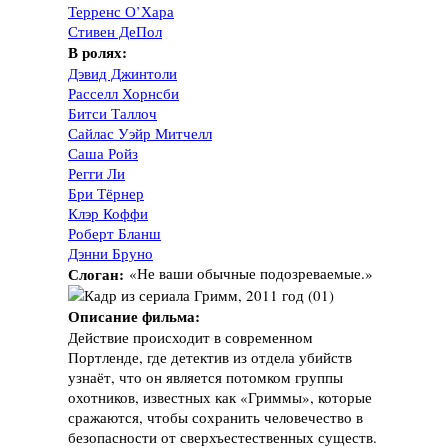
Терренс О’Хара
Стивен ДеПол
В ролях:
Дэвид Джинтоли
Расселл Хорнсби
Битси Таллоч
Сайлас Уэйр Митчелл
Саша Ройз
Регги Ли
Бри Тёрнер
Клэр Коффи
Роберт Бланш
Дэнни Бруно
Слоган:
«Не ваши обычные подозреваемые.»
Описание фильма:
Действие происходит в современном
Портленде, где детектив из отдела убийств
узнаёт, что он является потомком группы
охотников, известных как «Гриммы», которые
сражаются, чтобы сохранить человечество в
безопасности от сверхъестественных существ.