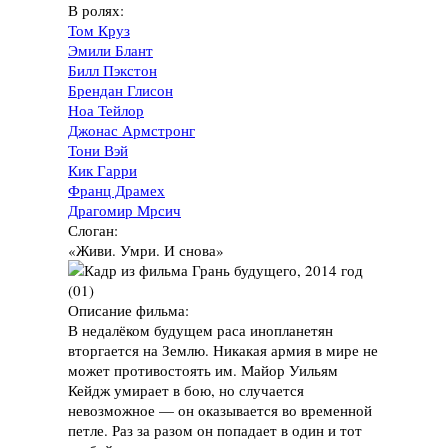
В ролях:
Том Круз
Эмили Блант
Билл Пэкстон
Брендан Глисон
Ноа Тейлор
Джонас Армстронг
Тони Вэй
Кик Гарри
Франц Драмех
Драгомир Мрсич
Слоган:
«Живи. Умри. И снова»
Описание фильма:
В недалёком будущем раса инопланетян
вторгается на Землю. Никакая армия в мире не
может противостоять им. Майор Уильям
Кейдж умирает в бою, но случается
невозможное — он оказывается во временной
петле. Раз за разом он попадает в один и тот