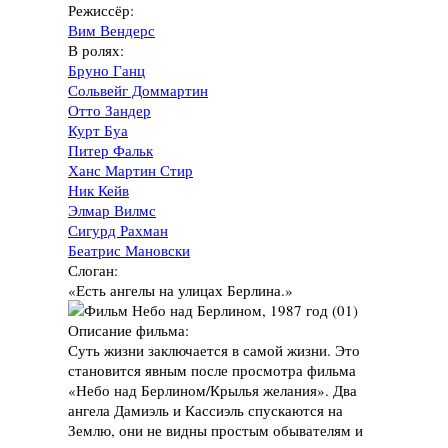
Режиссёр:
Вим Вендерс
В ролях:
Бруно Ганц
Сольвейг Доммартин
Отто Зандер
Курт Буа
Питер Фальк
Ханс Мартин Стир
Ник Кейв
Элмар Вилмс
Сигурд Рахман
Беатрис Мановски
Слоган:
«Есть ангелы на улицах Берлина.»
Описание фильма:
Суть жизни заключается в самой жизни. Это
становится явным после просмотра фильма
«Небо над Берлином/Крылья желания». Два
ангела Дамиэль и Кассиэль спускаются на
Землю, они не видны простым обывателям и