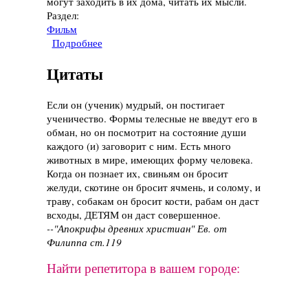
могут заходить в их дома, читать их мысли.
Раздел:
Фильм
Подробнее
о Фильм "Небо над Берлином", 1987 год
Цитаты
Если он (ученик) мудрый, он постигает
ученичество. Формы телесные не введут его в
обман, но он посмотрит на состояние души
каждого (и) заговорит с ним. Есть много
животных в мире, имеющих форму человека.
Когда он познает их, свиньям он бросит
желуди, скотине он бросит ячмень, и солому, и
траву, собакам он бросит кости, рабам он даст
всходы, ДЕТЯМ он даст совершенное.
--"Апокрифы древних христиан" Ев. от
Филиппа ст.119
Найти репетитора в вашем городе: