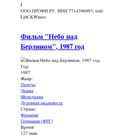
i
ООО ПРОФИ.РУ, ИНН 7714396093, erid:
LdtCKWmeo
Фильм "Небо над
Берлином", 1987 год
Год:
1987
Жанр:
Притча
Драма
Мелодрама
Духовная реальность
Страна:
Франция
Германия (ФРГ)
Время:
127 мин.