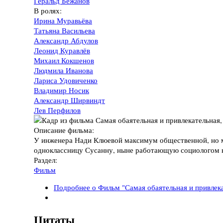
Геральд Бежанов
В ролях:
Ирина Муравьёва
Татьяна Васильева
Александр Абдулов
Леонид Куравлёв
Михаил Кокшенов
Людмила Иванова
Лариса Удовиченко
Владимир Носик
Александр Ширвиндт
Лев Перфилов
Описание фильма:
У инженера Нади Клюевой максимум общественной, но ми
одноклассницу Сусанну, ныне работающую социологом н
Раздел:
Фильм
Подробнее
о Фильм "Самая обаятельная и привлека
Цитаты