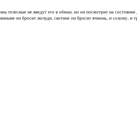
рмы телесные не введут его в обман, но он посмотрит на состояние
виньям он бросит желуди, скотине он бросит ячмень, и солому, и тр