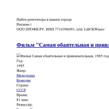
Найти репетитора в вашем городе
Реклама
i
ООО ПРОФИ.РУ, ИНН 7714396093, erid: LdtCKWmeo
Фильм "Самая обаятельная и привле
Год:
1985
Жанр:
Мелодрама
Комедия
Страна:
СССР
Время:
81 мин.
Режиссёр: