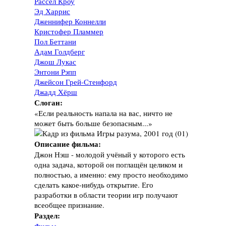
Рассел Кроу
Эд Харрис
Дженнифер Коннелли
Кристофер Пламмер
Пол Беттани
Адам Голдберг
Джош Лукас
Энтони Рэпп
Джейсон Грей-Стенфорд
Джадд Хёрш
Слоган:
«Если реальность напала на вас, ничто не
может быть больше безопасным...»
Описание фильма:
Джон Нэш - молодой учёный у которого есть
одна задача, которой он поглащён целиком и
полностью, а именно: ему просто необходимо
сделать какое-нибудь открытие. Его
разработки в области теории игр получают
всеобщее признание.
Раздел: