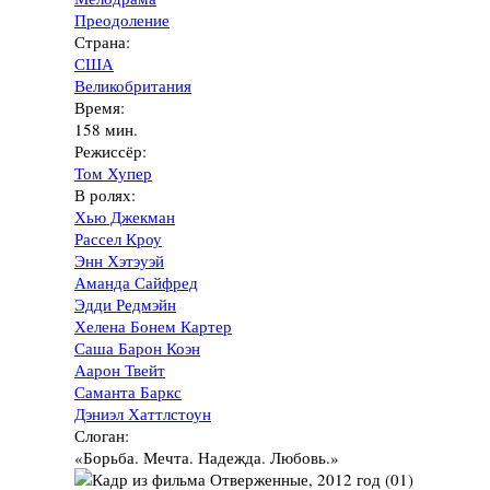
Преодоление
Страна:
США
Великобритания
Время:
158 мин.
Режиссёр:
Том Хупер
В ролях:
Хью Джекман
Рассел Кроу
Энн Хэтэуэй
Аманда Сайфред
Эдди Редмэйн
Хелена Бонем Картер
Саша Барон Коэн
Аарон Твейт
Саманта Баркс
Дэниэл Хаттлстоун
Слоган:
«Борьба. Мечта. Надежда. Любовь.»