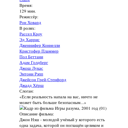
Время:
129 мин.
Режиссёр:
Рон Ховард
В ролях:
Рассел Кроу
Эд Харрис
Дженнифер Коннелли
Кристофер Пламмер
Пол Беттани
Адам Голдберг
Джош Лукас
Энтони Рэпп
Джейсон Грей-Стенфорд
Джадд Хёрш
Слоган:
«Если реальность напала на вас, ничто не
может быть больше безопасным...»
Описание фильма:
Джон Нэш - молодой учёный у которого есть
одна задача, которой он поглащён целиком и