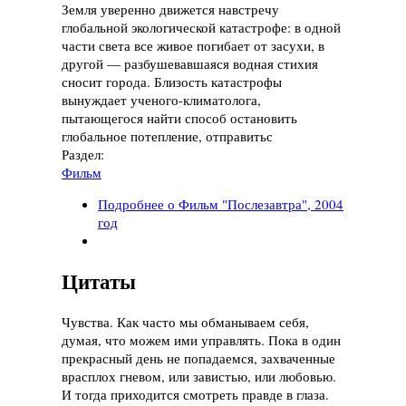
Земля уверенно движется навстречу
глобальной экологической катастрофе: в одной
части света все живое погибает от засухи, в
другой — разбушевавшаяся водная стихия
сносит города. Близость катастрофы
вынуждает ученого-климатолога,
пытающегося найти способ остановить
глобальное потепление, отправитьс
Раздел:
Фильм
Подробнее
о Фильм "Послезавтра", 2004
год
Цитаты
Чувства. Как часто мы обманываем себя,
думая, что можем ими управлять. Пока в один
прекрасный день не попадаемся, захваченные
врасплох гневом, или завистью, или любовью.
И тогда приходится смотреть правде в глаза.