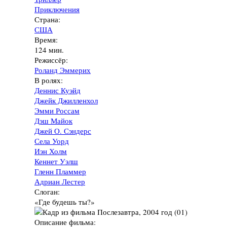
Приключения
Страна:
США
Время:
124 мин.
Режиссёр:
Роланд Эммерих
В ролях:
Деннис Куэйд
Джейк Джилленхол
Эмми Россам
Дэш Майок
Джей О. Сэндерс
Села Уорд
Иэн Холм
Кеннет Уэлш
Гленн Пламмер
Адриан Лестер
Слоган:
«Где будешь ты?»
Описание фильма: