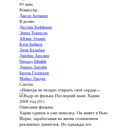
93 мин.
Режиссёр:
Джоэл Хопкинс
В ролях:
Дастин Хоффман
Эмма Томпсон
Айлин Эткинс
Кэти Бейкер
Лиэн Балабан
Джеймс Бролин
Ричард Шифф
Дэниэл Лапэйн
Брона Галлахер
Майкл Лэндис
Слоган:
«Никогда не поздно открыть своё сердце.»
Описание фильма:
Харви одинок и уже немолод. Он живет в Нью-
Йорке, зарабатывая на жизнь сочинением
рекламных джинглов. Но однажды его