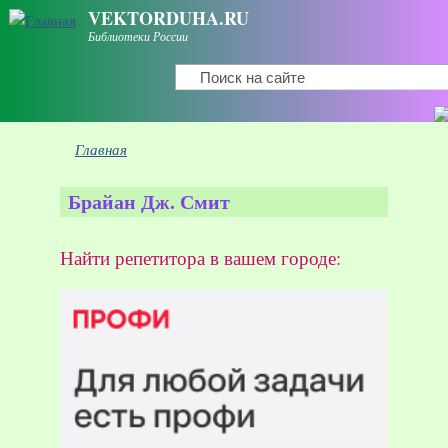
Перейти к основному содержанию
VEKTORDUHA.RU
Библиотеки России
Поиск
Форма поиска
Вы здесь
Главная
Брайан Дж. Смит
Найти репетитора в вашем городе: