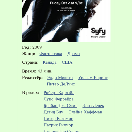
Год:
2009
Жанр:
Фантастика
Драма
Страна:
Канада
США
Время:
43 мин.
Режиссёр:
Энди Микита
Уильям Варинг
Питер ДеЛуис
В ролях:
Роберт Карлайл
Луис Феррейра
Брайан Дж. Смит
Элиз Левек
Дэвид Блу
Элейна Хаффман
Питер Келамис
Патрик Гилмор
Дженнифер Спенс