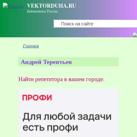
Перейти к основному содержанию
VEKTORDUHA.RU
Библиотеки России
Поиск
Форма поиска
Вы здесь
Главная
Андрей Терентьев
Найти репетитора в вашем городе: