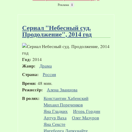
Реклама
i
Сериал "Небесный суд.
Продолжение", 2014 год
Год:
2014
Жанр:
Драма
Страна:
Россия
Время:
48 мин.
Режиссёр:
Алена Званцова
В ролях:
Константин Хабенский
Михаил Пореченков
Яна Гладких
Игорь Гордин
Артур Ваха
Олег Мазуров
Яна Сексте
Ингеборга Дапкунайте