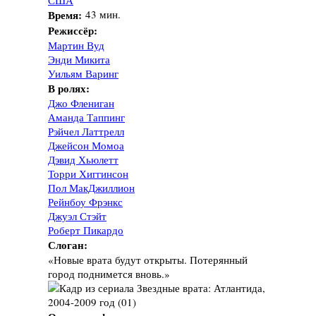
США
Время:
43 мин.
Режиссёр:
Мартин Вуд
Энди Микита
Уильям Варинг
В ролях:
Джо Флениган
Аманда Таппинг
Рэйчел Латтрелл
Джейсон Момоа
Дэвид Хьюлетт
Торри Хиггинсон
Пол МакДжиллион
Рейнбоу Фрэнкс
Джуэл Стэйт
Роберт Пикардо
Слоган:
«Новые врата будут открыты. Потерянный
город поднимется вновь.»