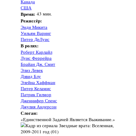
Канада
США
Время:
43 мин.
Режиссёр:
Энди Микита
Уильям Варинг
Питер ДеЛуис
В ролях:
Роберт Карлайл
Луис Феррейра
Брайан Дж. Смит
Элиз Левек
Дэвид Блу
Элейна Хаффман
Питер Келамис
Патрик Гилмор
Дженнифер Спенс
Джулия Андерсон
Слоган:
«Единственной Задачей Является Выживание.»