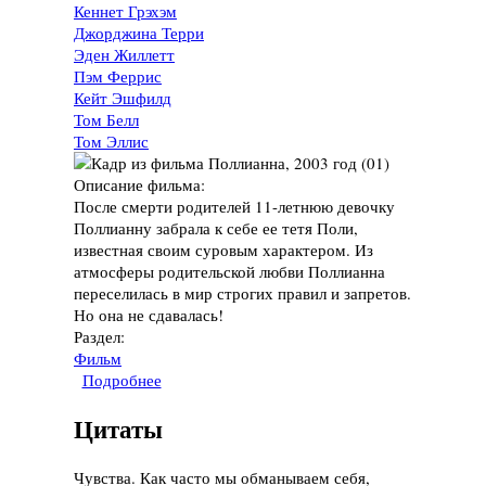
Кеннет Грэхэм
Джорджина Терри
Эден Жиллетт
Пэм Феррис
Кейт Эшфилд
Том Белл
Том Эллис
Описание фильма:
После смерти родителей 11-летнюю девочку
Поллианну забрала к себе ее тетя Поли,
известная своим суровым характером. Из
атмосферы родительской любви Поллианна
переселилась в мир строгих правил и запретов.
Но она не сдавалась!
Раздел:
Фильм
Подробнее
о Фильм "Поллианна", 2003 год
Цитаты
Чувства. Как часто мы обманываем себя,