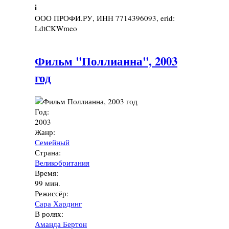
i
ООО ПРОФИ.РУ, ИНН 7714396093, erid:
LdtCKWmeo
Фильм "Поллианна", 2003
год
Год:
2003
Жанр:
Семейный
Страна:
Великобритания
Время:
99 мин.
Режиссёр:
Сара Хардинг
В ролях:
Аманда Бертон