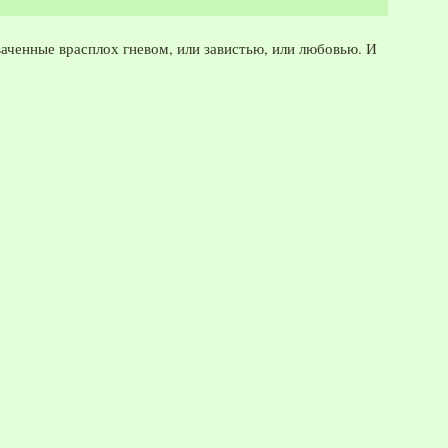
внутри
нас", 2001
год
ваченные врасплох гневом, или завистью, или любовью. И