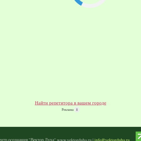
Найти репетитора в вашем городе
Реклама
i
нтр осознания "Вектор Духа" www.vektorduha.ru |
info@vektorduha.ru