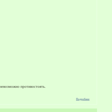
 невозможно противостоять.
о Фильм
Подробнее
"Последняя
фантазия:
Духи