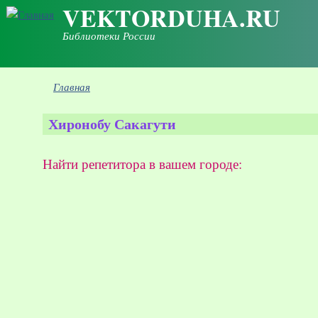
VEKTORDUHA.RU
Перейти к основному содержанию
Библиотеки России
Вы здесь
Главная
Хиронобу Сакагути
Найти репетитора в вашем городе: