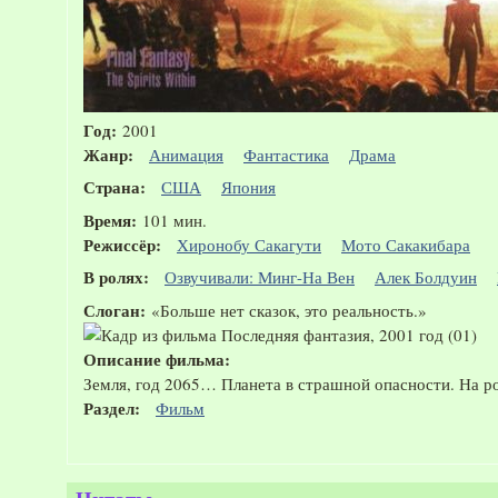
Год:
2001
Жанр:
Анимация
Фантастика
Драма
Страна:
США
Япония
Время:
101 мин.
Режиссёр:
Хиронобу Сакагути
Мото Сакакибара
В ролях:
Озвучивали: Минг-На Вен
Алек Болдуин
Слоган:
«Больше нет сказок, это реальность.»
Описание фильма:
Земля, год 2065… Планета в страшной опасности. На р
Раздел:
Фильм