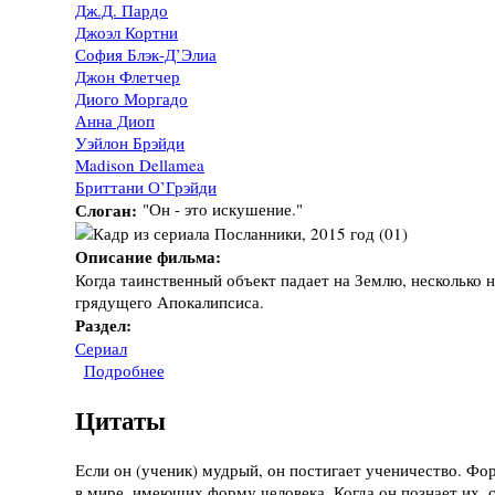
Дж.Д. Пардо
Джоэл Кортни
София Блэк-Д’Элиа
Джон Флетчер
Диого Моргадо
Анна Диоп
Уэйлон Брэйди
Madison Dellamea
Бриттани О’Грэйди
Слоган:
"Он - это искушение."
Описание фильма:
Когда таинственный объект падает на Землю, несколько 
грядущего Апокалипсиса.
Раздел:
Сериал
Подробнее
о Сериал "Посланники", 2015 год
Цитаты
Если он (ученик) мудрый, он постигает ученичество. Фо
в мире, имеющих форму человека. Когда он познает их, с