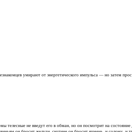
незнакомцев умирают от энергетического импульса — но затем про
рмы телесные не введут его в обман, но он посмотрит на состояние
виньям он бросит желуди, скотине он бросит ячмень, и солому, и тр