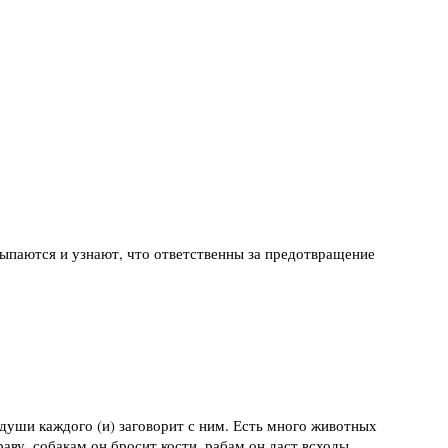
сыпаются и узнают, что ответственны за предотвращение
 души каждого (и) заговорит с ним. Есть много животных
аву, собакам он бросит кости, рабам он даст всходы,