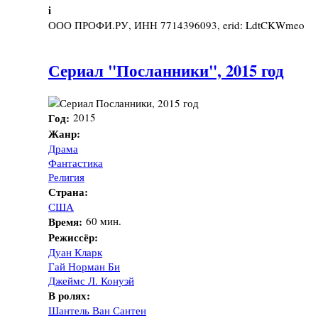
i
ООО ПРОФИ.РУ, ИНН 7714396093, erid: LdtCKWmeo
Сериал "Посланники", 2015 год
Год:
2015
Жанр:
Драма
Фантастика
Религия
Страна:
США
Время:
60 мин.
Режиссёр:
Дуан Кларк
Гай Норман Би
Джеймс Л. Конуэй
В ролях:
Шантель Ван Сантен