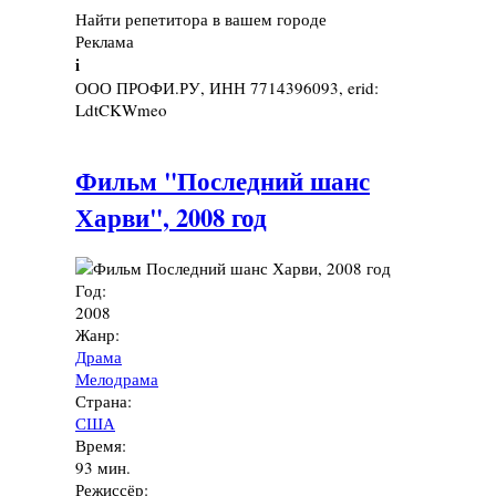
Найти репетитора в вашем городе
Реклама
i
ООО ПРОФИ.РУ, ИНН 7714396093, erid:
LdtCKWmeo
Фильм "Последний шанс
Харви", 2008 год
Год:
2008
Жанр:
Драма
Мелодрама
Страна:
США
Время:
93 мин.
Режиссёр: