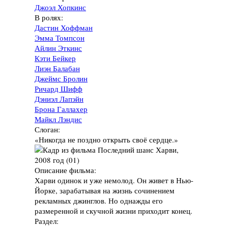
Джоэл Хопкинс
В ролях:
Дастин Хоффман
Эмма Томпсон
Айлин Эткинс
Кэти Бейкер
Лиэн Балабан
Джеймс Бролин
Ричард Шифф
Дэниэл Лапэйн
Брона Галлахер
Майкл Лэндис
Слоган:
«Никогда не поздно открыть своё сердце.»
Описание фильма:
Харви одинок и уже немолод. Он живет в Нью-
Йорке, зарабатывая на жизнь сочинением
рекламных джинглов. Но однажды его
размеренной и скучной жизни приходит конец.
Раздел: