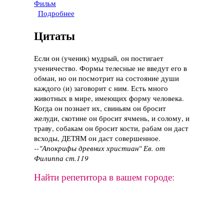
Фильм
Подробнее
о Фильм "Последний шанс Харви", 2008 год
Цитаты
Если он (ученик) мудрый, он постигает
ученичество. Формы телесные не введут его в
обман, но он посмотрит на состояние души
каждого (и) заговорит с ним. Есть много
животных в мире, имеющих форму человека.
Когда он познает их, свиньям он бросит
желуди, скотине он бросит ячмень, и солому, и
траву, собакам он бросит кости, рабам он даст
всходы, ДЕТЯМ он даст совершенное.
--"Апокрифы древних христиан" Ев. от
Филиппа ст.119
Найти репетитора в вашем городе: