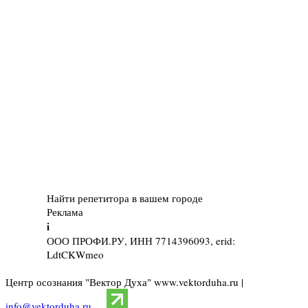
Найти репетитора в вашем городе
Реклама
i
ООО ПРОФИ.РУ, ИНН 7714396093, erid:
LdtCKWmeo
Центр осознания "Вектор Духа" www.vektorduha.ru |
info@vektorduha.ru