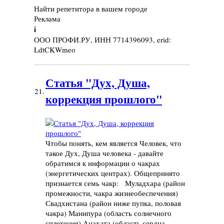
Найти репетитора в вашем городе
Реклама
i
ООО ПРОФИ.РУ, ИНН 7714396093, erid:
LdtCKWmeo
Статья "Дух, Душа,
21.
коррекция прошлого"
Чтобы понять, кем является Человек, что
такое Дух, Душа человека - давайте
обратимся к информации о чакрах
(энергетических центрах). Общепринято
признается семь чакр: Муладхара (район
промежности, чакра жизнеобеспечения)
Свадхистана (район ниже пупка, половая
чакра) Манипура (область солнечного
сплетения) Анахата (область сердца,