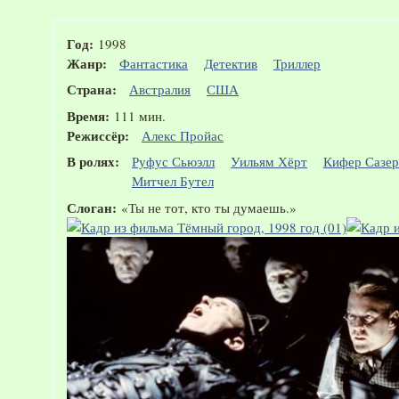
Год:
1998
Жанр:
Фантастика
Детектив
Триллер
Страна:
Австралия
США
Время:
111 мин.
Режиссёр:
Алекс Пройас
В ролях:
Руфус Сьюэлл
Уильям Хёрт
Кифер Сазер
Митчел Бутел
Слоган:
«Ты не тот, кто ты думаешь.»