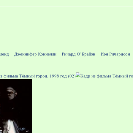
ленд
Дженнифер Коннелли
Ричард О’Брайэн
Иэн Ричардсон