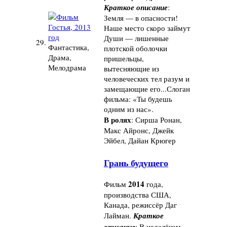
Краткое описание
:
Земля — в опасности!
Наше место скоро займут
Души — лишенные
29.
Фантастика,
плотской оболочки
Драма,
пришельцы,
Мелодрама
вытесняющие из
человеческих тел разум и
замещающие его...Слоган
фильма: «Ты будешь
одним из нас».
В ролях
: Сирша Ронан,
Макс Айронс, Джейк
Эйбел, Дайан Крюгер
Грань будущего
2014
Фильм
года,
производства США,
Канада, режиссёр Даг
Лайман.
Краткое
описание
: В недалёком