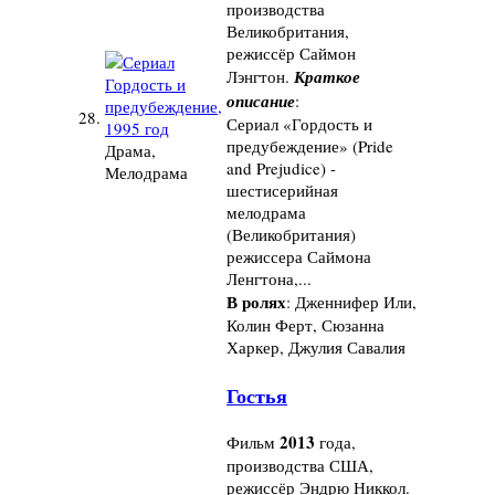
производства
Великобритания,
режиссёр Саймон
Лэнгтон.
Краткое
описание
:
28.
Сериал «Гордость и
предубеждение» (Pride
Драма,
and Prejudice) -
Мелодрама
шестисерийная
мелодрама
(Великобритания)
режиссера Саймона
Ленгтона,...
В ролях
: Дженнифер Или,
Колин Ферт, Сюзанна
Харкер, Джулия Савалия
Гостья
2013
Фильм
года,
производства США,
режиссёр Эндрю Никкол.