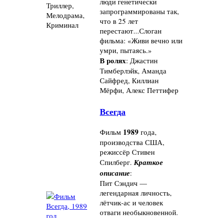
люди генетически
Триллер,
запрограммированы так,
Мелодрама,
что в 25 лет
Криминал
перестают...Слоган
фильма: «Живи вечно или
умри, пытаясь.»
В ролях
: Джастин
Тимберлэйк, Аманда
Сайфред, Киллиан
Мёрфи, Алекс Петтифер
Всегда
1989
Фильм
года,
производства США,
режиссёр Стивен
Спилберг.
Краткое
описание
:
Пит Сэндич —
легендарная личность,
лётчик-ас и человек
отваги необыкновенной.