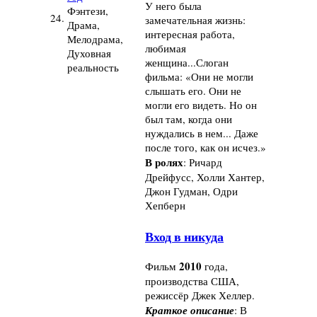
У него была
Фэнтези,
24.
замечательная жизнь:
Драма,
интересная работа,
Мелодрама,
любимая
Духовная
женщина...Слоган
реальность
фильма: «Они не могли
слышать его. Они не
могли его видеть. Но он
был там, когда они
нуждались в нем... Даже
после того, как он исчез.»
В ролях
: Ричард
Дрейфусс, Холли Хантер,
Джон Гудман, Одри
Хепберн
Вход в никуда
2010
Фильм
года,
производства США,
режиссёр Джек Хеллер.
Краткое описание
: В