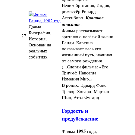
Великобритания, Индия,
режиссёр Ричард
Аттенборо.
Краткое
описание
:
Драма,
Фильм рассказывает
Биография,
27.
зрителю о нелёгкой жизни
История,
Ганди. Картина
Основан на
показывает весь его
реальных
жизненный путь, начиная
событиях
от самого рождения
(...Слоган фильма: «Его
Триумф Навсегда
Изменил Мир.»
В ролях
: Эдвард Фокс,
Тревор Ховард, Мартин
Шин, Атол Фугард
Гордость и
предубеждение
1995
Фильм
года,