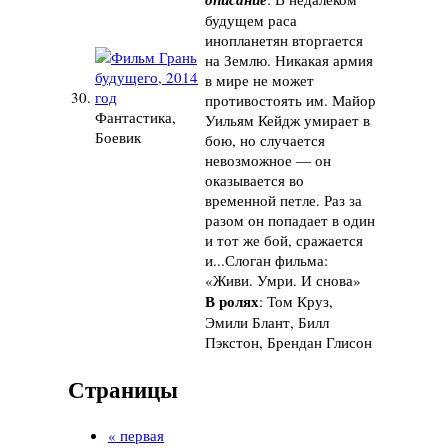
будущем раса
инопланетян вторгается
на Землю. Никакая армия
в мире не может
30.
противостоять им. Майор
Фантастика,
Уильям Кейдж умирает в
Боевик
бою, но случается
невозможное — он
оказывается во
временной петле. Раз за
разом он попадает в один
и тот же бой, сражается
и...Слоган фильма:
«Живи. Умри. И снова»
В ролях
: Том Круз,
Эмили Блант, Билл
Пэкстон, Брендан Глисон
Страницы
« первая