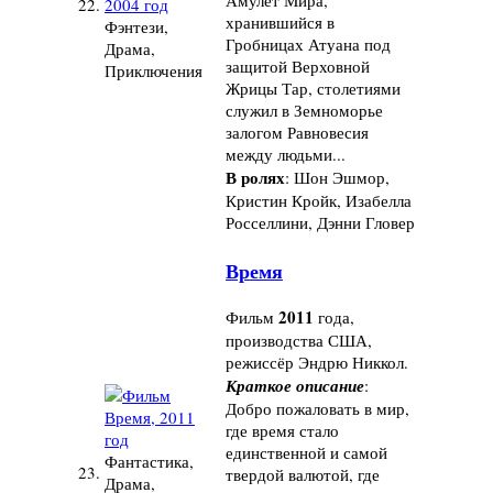
22.
хранившийся в
Фэнтези,
Гробницах Атуана под
Драма,
защитой Верховной
Приключения
Жрицы Тар, столетиями
служил в Земноморье
залогом Равновесия
между людьми...
В ролях
: Шон Эшмор,
Кристин Кройк, Изабелла
Росселлини, Дэнни Гловер
Время
2011
Фильм
года,
производства США,
режиссёр Эндрю Никкол.
Краткое описание
:
Добро пожаловать в мир,
где время стало
единственной и самой
Фантастика,
23.
твердой валютой, где
Драма,