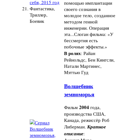
помощью имплантации
21.
Фантастика,
своего сознания в
Триллер,
молодое тело, созданное
Боевик
методом генной
инженерии. Операция
эта...Слоган фильма: «У
бессмертия есть
побочные эффекты.»
В ролях
: Райан
Рейнольдс, Бен Кингсли,
Натали Мартинес,
Мэттью Гуд
Волшебник
земноморья
2004
Фильм
года,
производства США,
Канада, режиссёр Роб
Либерман.
Краткое
описание
:
Амулет Мира,