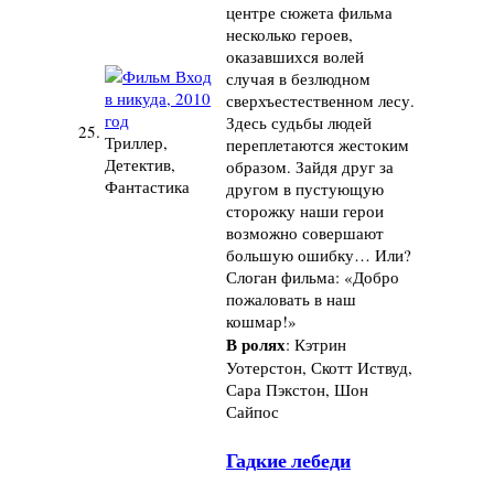
центре сюжета фильма
несколько героев,
оказавшихся волей
случая в безлюдном
сверхъестественном лесу.
Здесь судьбы людей
25.
Триллер,
переплетаются жестоким
Детектив,
образом. Зайдя друг за
Фантастика
другом в пустующую
сторожку наши герои
возможно совершают
большую ошибку… Или?
Слоган фильма: «Добро
пожаловать в наш
кошмар!»
В ролях
: Кэтрин
Уотерстон, Скотт Иствуд,
Сара Пэкстон, Шон
Сайпос
Гадкие лебеди